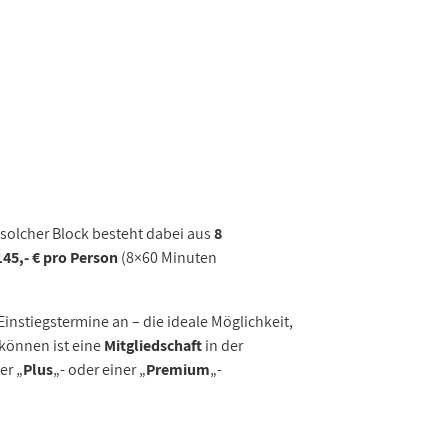
 solcher Block besteht dabei aus
8
145,- € pro Person
(8×60 Minuten
instiegstermine an – die ideale Möglichkeit,
können ist eine
Mitgliedschaft
in der
ner „
Plus
„- oder einer „
Premium
„-