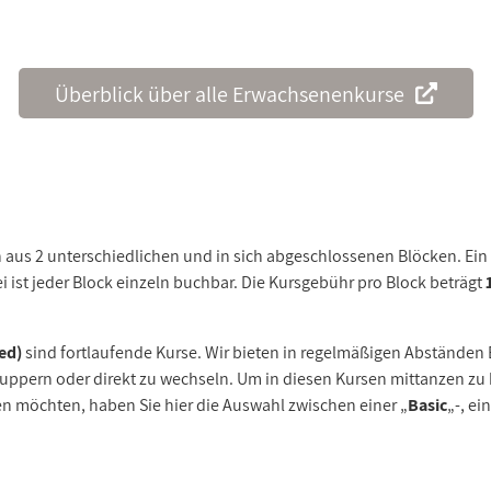
Überblick über alle Erwachsenenkurse
 aus 2 unterschiedlichen und in sich abgeschlossenen Blöcken. Ein
ei ist jeder Block einzeln buchbar. Die Kursgebühr pro Block beträgt
ed)
sind fortlaufende Kurse. Wir bieten in regelmäßigen Abständen E
uppern oder direkt zu wechseln. Um in diesen Kursen mittanzen zu 
en möchten, haben Sie hier die Auswahl zwischen einer „
Basic
„-, ei