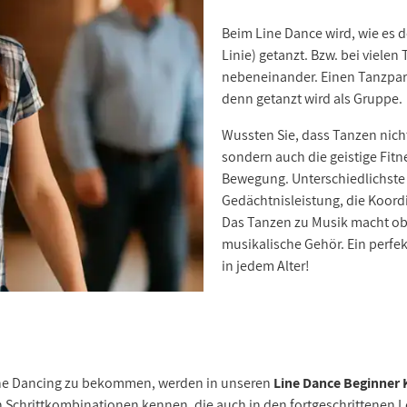
Beim Line Dance wird, wie es d
Linie) getanzt. Bzw. bei viele
nebeneinander. Einen Tanzpart
denn getanzt wird als Gruppe.
Wussten Sie, dass Tanzen nicht
sondern auch die geistige Fitne
Bewegung. Unterschiedlichste
Gedächtnisleistung, die Koor
Das Tanzen zu Musik macht ob
musikalische Gehör. Ein perfek
in jedem Alter!
Line Dancing zu bekommen, werden in unseren
Line Dance Beginner 
en Schrittkombinationen kennen, die auch in den fortgeschrittenen L