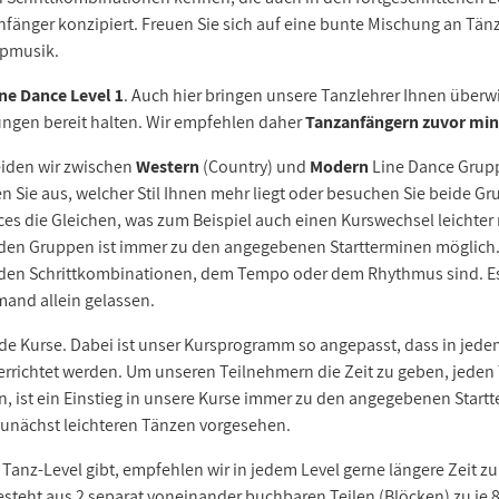
 Anfänger konzipiert. Freuen Sie sich auf eine bunte Mischung an Tä
opmusik.
ne Dance Level 1
. Auch hier bringen unsere Tanzlehrer Ihnen überw
ungen bereit halten. Wir empfehlen daher
Tanzanfängern zuvor min
iden wir zwischen
Western
(Country) und
Modern
Line Dance Grupp
Sie aus, welcher Stil Ihnen mehr liegt oder besuchen Sie beide Gru
ces die Gleichen, was zum Beispiel auch einen Kurswechsel leichter
 den Gruppen ist immer zu den angegebenen Startterminen möglich.
n den Schrittkombinationen, dem Tempo oder dem Rhythmus sind. Es
emand allein gelassen.
de Kurse. Dabei ist unser Kursprogramm so angepasst, dass in jede
errichtet werden. Um unseren Teilnehmern die Zeit zu geben, jede
 ist ein Einstieg in unsere Kurse immer zu den angegebenen Star
 zunächst leichteren Tänzen vorgesehen.
s Tanz-Level gibt, empfehlen wir in jedem Level gerne längere Zeit zu
steht aus 2 separat voneinander buchbaren Teilen (Blöcken) zu je 8