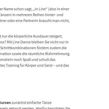
er Name schon sagt, „in Line“ (also in einer
n Tänzern in mehreren Reihen hinter- und
ner oder eine Partnerin braucht man nicht,
 nur die körperliche Ausdauer steigert,
ss? Mit Line Dance bleiben Sie nicht nur in
 Schrittkombinationen fördern zudem die
dination sowie die räumliche Wahrnehmung.
endrein noch Spaß und schult das
tes Training für Körper und Geist – und das
Kursen
zunächst einfache Tänze
eveln getanzt werden. Hierfür benötigen Sie