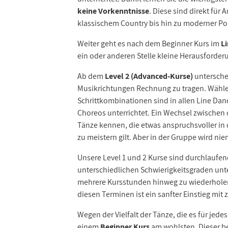
keine Vorkenntnisse
. Diese sind direkt für
klassischem Country bis hin zu moderner P
Weiter geht es nach dem Beginner Kurs im
Li
ein oder anderen Stelle kleine Herausforder
Ab dem
Level 2
(Advanced-Kurse)
untersche
Musikrichtungen Rechnung zu tragen. Wählen 
Schrittkombinationen sind in allen Line Dan
Choreos unterrichtet. Ein Wechsel zwischen
Tänze kennen, die etwas anspruchsvoller i
zu meistern gilt. Aber in der Gruppe wird ni
Unsere Level 1 und 2 Kurse sind durchlaufen
unterschiedlichen Schwierigkeitsgraden unt
mehrere Kursstunden hinweg zu wiederholen,
diesen Terminen ist ein sanfter Einstieg mit
Wegen der Vielfalt der Tänze, die es für jede
einem
Beginner Kurs
am wohlsten. Dieser be