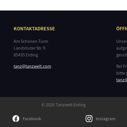
KONTAKTADRESSE
ÖFF
Am Schönen Turm
Unser
Landshuter Str. 9
aufgr
85435 Erding
gesch
tanz@tanzwelt.com
Bei F
bitte
tanz
© 2026 Tanzwelt Erding
Facebook
Instagram