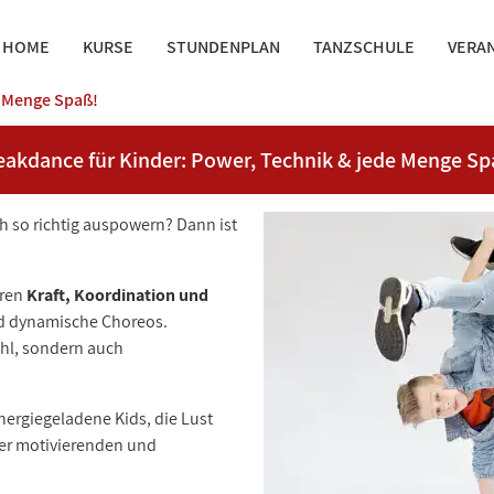
HOME
KURSE
STUNDENPLAN
TANZSCHULE
VERA
e Menge Spaß!
eakdance für Kinder: Power, Technik & jede Menge Sp
h so richtig auspowern? Dann ist
hren
Kraft, Koordination und
nd dynamische Choreos.
ühl, sondern auch
nergiegeladene Kids, die Lust
ner motivierenden und