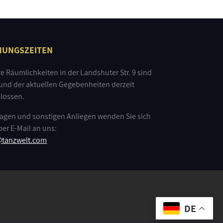
NUNGSZEITEN
e Räumlichkeiten in der Landshuter Str. 9 sind
und der aktuellen Gegebenheiten derzeit
lossen.
ragen und sonstigen Anliegen wenden Sie sich
 per E-Mail an uns:
@tanzwelt.com
DE